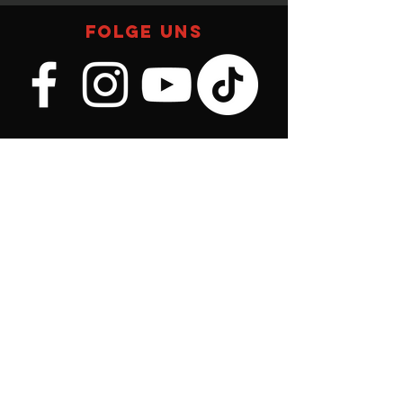
FOLGE UNS
KONTAKT
ASV Villanders
J.-Schguanin-Str. 23
39040 Villanders
E-Mail:
totenabfahrt@asv-villanders.com
Tel:
+39 371 5481244
TOTENABFAHRT
ASV VILLANDERS
Impressum
Datenschutz